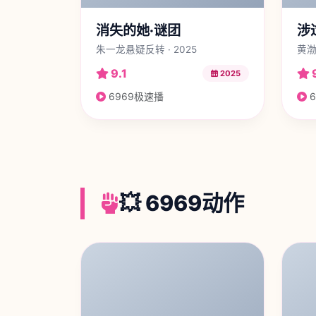
消失的她·谜团
涉
朱一龙悬疑反转 · 2025
黄渤
9.1
2025
6969极速播
6
💥 6969动作