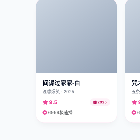
间谍过家家·白
咒
温馨爆笑 · 2025
五条
9.5
2025
6969极速播
6