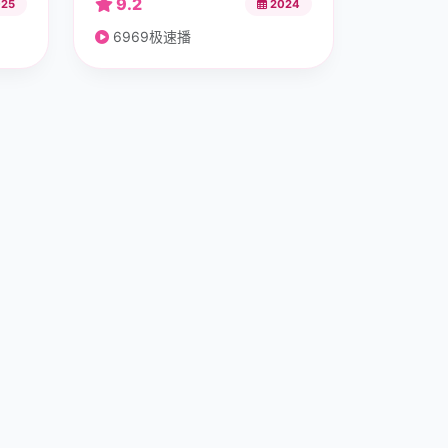
9.2
25
2024
6969极速播