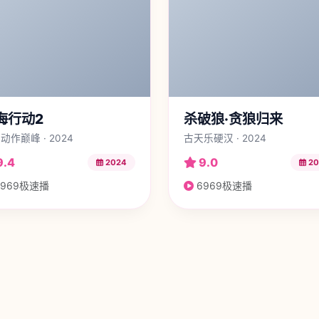
海行动2
杀破狼·贪狼归来
动作巅峰 · 2024
古天乐硬汉 · 2024
9.4
9.0
2024
20
969极速播
6969极速播