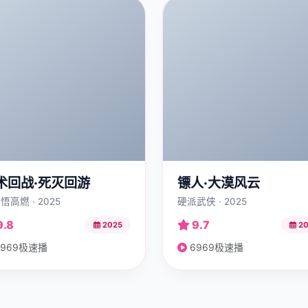
术回战·死灭回游
镖人·大漠风云
悟高燃 · 2025
硬派武侠 · 2025
9.8
9.7
2025
20
969极速播
6969极速播