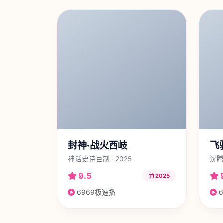
封神·战火西岐
飞
神话史诗巨制 · 2025
沈腾
9.5
2025
6969极速播
6