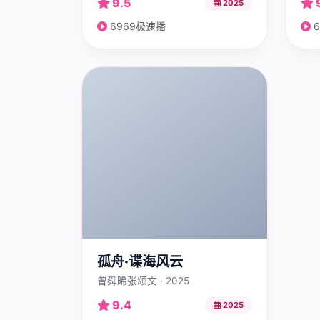
9.5
2025
6969极速播
6
孤舟·谍海风云
曾舜晞张颂文 · 2025
9.4
2025