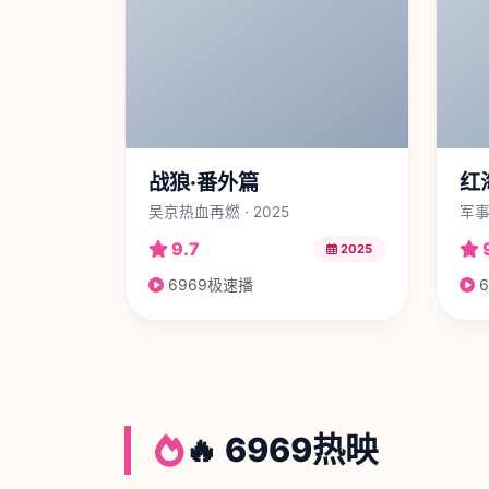
战狼·番外篇
红
吴京热血再燃 · 2025
军事
9.7
2025
6969极速播
6
🔥 6969热映