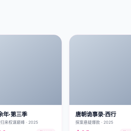
余年·第三季
唐朝诡事录·西行
归来权谋巅峰 · 2025
探案悬疑爆款 · 2025